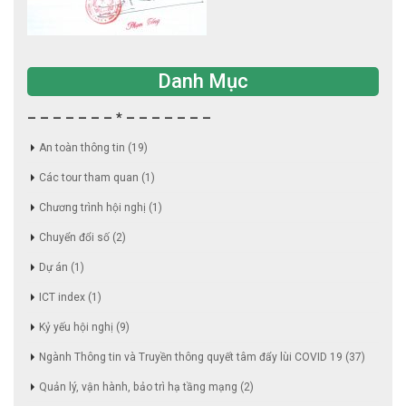
Danh Mục
– – – – – – – * – – – – – – –
An toàn thông tin
(19)
Các tour tham quan
(1)
Chương trình hội nghị
(1)
Chuyển đổi số
(2)
Dự án
(1)
ICT index
(1)
Kỷ yếu hội nghị
(9)
Ngành Thông tin và Truyền thông quyết tâm đẩy lùi COVID 19
(37)
Quản lý, vận hành, bảo trì hạ tầng mạng
(2)