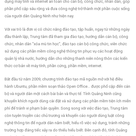
dụng máy tính và internet an toàn cho cán bộ, công chức, nhân dân, góp
phần phổ cập sâu rộng và đưa công nghệ trở thành một phần cuộc sống
của người dân Quảng Ninh như hiện nay.
Với vai trò là đơn vị có chức năng đào tạo, tập huấn, ngay từ những ngày
đầu thành lập, Trung tâm đã tham gia đào tạo, hướng dẫn cán bộ, công
chức, nhân dân “xóa mù tin học”, đào tạo cán bộ công chức, viên chức
sử dụng các phần mềm công nghệ thông tin phục vụ các hoạt động
quản lý nhà nước, hướng dẫn cho những thanh niên nông thôn các kiến
thức cơ bản về máy tính, phần cứng, phần mềm, internet.
Bắt đầu từ năm 2009, chương trình đào tạo mã nguồn mở với hệ điều
hành Ubuntu, phần mềm soạn thảo Open Office… được phổ cập đến cán
bộ và người dân một cách bài bản và thực tế. Tỉnh Quảng Ninh cũng
khuyến khích người dùng cài đặt và sử dụng các phần mềm tiện ích miễn
phí để tránh vi phạm bản quyền. Song song với việc đào tạo, Trung tâm
còn tuyên truyền các chủ trương và khuyến cáo người dùng luật công
nghệ thông tin để người dân nắm biết, hiểu rõ việc sử dụng, tránh những
trường hợp đáng tiếc xảy ra do thiếu hiểu biết. Bên cạnh đó, tỉnh Quảng