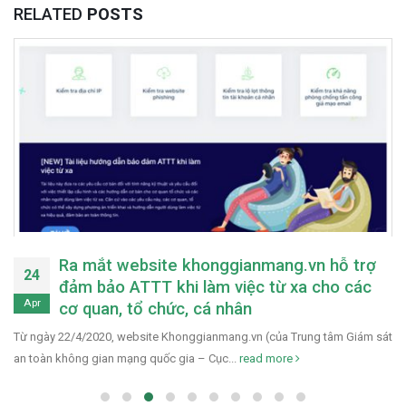
RELATED
POSTS
Misa dừng cung cấp chữ ký số từ xa do
27
chưa đáp ứng quy định
May
Trung tâm Chứng thực điện tử quốc gia (NEAC) – Bộ TT&TT vừa
ban hành công văn số 216/NEAC-TĐPC...
read more