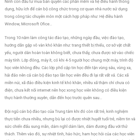
Ninh còn đầu tư mua bản quyền các phần mềm và hệ điều hành thông
dụng, hữu ích để cán bộ công chức trong cơ quan nhà nước sử dụng
trong công tác chuyên môn một cách hợp pháp như: Hệ điều hành
Window, Microsoft Ofice…
Trong 10 năm làm công tác đào tạo, những ngày đầu, việc đào tạo,
hướng dẫn gặp vô vàn khó khăn như: trang thiết bị thiếu, cơ sở vật chất
yếu, người dân hoàn toàn không biết, chưa thấy, chưa được sờ vào chiếc
máy tính. Lớp đông, máy ít, có khi 4-5 người học chung một máy, trình độ
học viên không đều. Các lớp phổ cập tin học đến tận vùng sâu, vùng xa,
hải đảo nên cả cán bộ đào tạo lẫn học viên đều đi lại rất vất vả. Các xã
miền núi, xã đảo điều kiện kinh tế khó khăn, nhiều xã thậm chí chưa có
điện, chưa kết nối internet nên học xong học viên không có điều kiện
thực hành thường xuyên, dẫn đến học trước quên sau…
Đội ngũ cán bộ đào tạo của Trung tâm khi đó còn rất trẻ, kinh nghiệm
thực tiễn chưa nhiều, nhưng bù lại có được nhiệt huyết tuổi trẻ, niềm tin và
sức chiến đấu sung mãn, dám nghĩ dám làm, dám đương đầu với thử
thách. Thêm vào đó, sự nhiệt tình, háo hức, ham học hỏi của các học viên