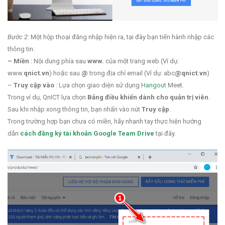
Bước 2:
Một hộp thoại đăng nhập hiện ra, tại đây bạn tiến hành nhập các
thông tin:
– Miền
: Nội dung phía sau
www.
của một trang web (Ví dụ:
www.
qnict.vn
) hoặc sau
@
trong địa chỉ email (Ví dụ: abc
@qnict.vn
)
–
Truy cập vào
: Lựa chọn giao diện sử dụng
Hangout
Meet.
Trong ví dụ, QnICT lựa chọn
Bảng điều khiển dành cho quản trị viên
.
Sau khi nhập xong thông tin, bạn nhấn vào nút
Truy cập
.
Trong trường hợp bạn chưa có miền, hãy nhanh tay thực hiện hướng
dẫn
cách đăng ký tài khoản Google Team Drive
tại đây.