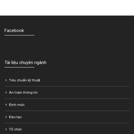
Ứng dụng NCOVI bổ sung tính năng mới:
24
Đăng ký điểm kiểm dịch
Apr
Ngày 22/4/2020, ứng dụng NCOVI đã cập nhật phiên bản mới,
bổ sung tính năng “Đăng ký điểm kiểm...
read more
Facebook
Tài liệu chuyên ngành