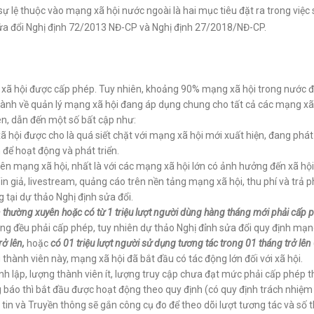
sự lệ thuộc vào mạng xã hội nước ngoài là hai mục tiêu đặt ra trong việ
sửa đổi Nghị định 72/2013 NĐ-CP và Nghị định 27/2018/NĐ-CP.
ã hội được cấp phép. Tuy nhiên, khoảng 90% mạng xã hội trong nước đ
ành về quản lý mạng xã hội đang áp dụng chung cho tất cả các mạng xã hộ
ên, dẫn đến một số bất cập như:
 hội được cho là quá siết chặt với mạng xã hội mới xuất hiện, đang phá
 để hoạt động và phát triển.
trên mạng xã hội, nhất là với các mạng xã hội lớn có ảnh hưởng đến xã hội
Tin giả, livestream, quảng cáo trên nền tảng mạng xã hội, thu phí và trả
 tại dự thảo Nghị định sửa đổi.
 thường xuyên hoặc có từ 1 triệu lượt người dùng hàng tháng mới phải cấp 
động đều phải cấp phép, tuy nhiên dự thảo Nghị đỉnh sửa đổi quy định mạ
ở lên,
hoặc
có 01 triệu lượt người sử dụng tương tác trong 01 tháng
trở lên
g thành viên này, mạng xã hội đã bắt đầu có tác động lớn đối với xã hội.
nh lập, lượng thành viên ít, lượng truy cập chưa đạt mức phải cấp phép 
báo thì bắt đầu được hoạt động theo quy định (có quy định trách nhiệm c
 tin và Truyền thông sẽ gắn công cụ đo để theo dõi lượt tương tác và số