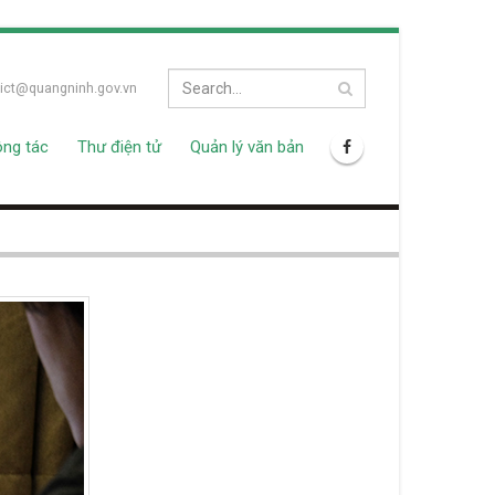
ict@quangninh.gov.vn
ông tác
Thư điện tử
Quản lý văn bản