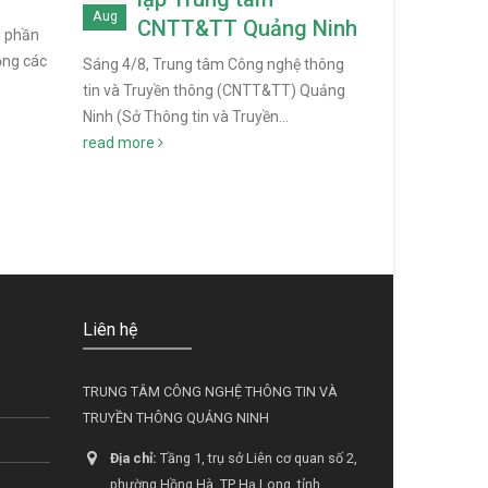
Aug
Apr
CNTT&TT Quảng Ninh
tuy
p phần
năm 202
ộng các
Sáng 4/8, Trung tâm Công nghệ thông
tin và Truyền thông (CNTT&TT) Quảng
Thực hiện chỉ
Ninh (Sở Thông tin và Truyền...
cấp 30% dịch 
read more
4 tại...
read m
Liên hệ
TRUNG TÂM CÔNG NGHỆ THÔNG TIN VÀ
TRUYỀN THÔNG QUẢNG NINH
Địa chỉ:
Tầng 1, trụ sở Liên cơ quan số 2,
phường Hồng Hà, TP Hạ Long, tỉnh