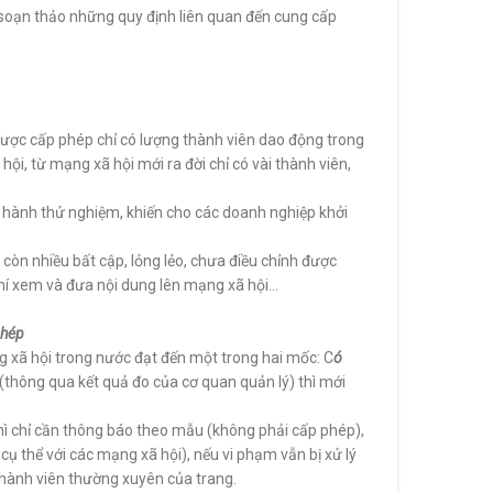
c soạn thảo những quy định liên quan đến cung cấp
ược cấp phép chỉ có lượng thành viên dao động trong
i, từ mạng xã hội mới ra đời chỉ có vài thành viên,
t hành thử nghiệm, khiến cho các doanh nghiệp khởi
 còn nhiều bất cập, lỏng lẻo, chưa điều chỉnh được
 phí xem và đưa nội dung lên mạng xã hội…
phép
ng xã hội trong nước đạt đến một trong hai mốc: C
ó
(thông qua kết quả đo của cơ quan quản lý) thì mới
thì chỉ cần thông báo theo mẫu (không phải cấp phép),
ụ thể với các mạng xã hội), nếu vi phạm vẫn bị xử lý
 thành viên thường xuyên của trang.