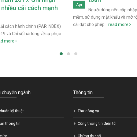
Apr
nhiều cải cách mạnh
Người dùng nên cập nhậ
mềm, sử dụng mật khẩu và mở r
cài đặt cho phép...
read more
cải cách hành chính (PAR INDEX)
9 và Chỉ số hài lòng về sự phục
ad more
ệu chuyên ngành
Thông tin
chuẩn kỹ thuật
Thư công vụ
àn thông tin
Cổng thông tin điện tử
 mức
Chứng thư số