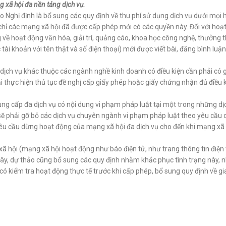
g xã hội đa nền tảng dịch vụ.
Nghị định là bổ sung các quy định về thu phí sử dụng dịch vụ dưới mọi hì
 chỉ các mạng xã hội đã được cấp phép mới có các quyền này. Đối với hoạ
g về hoạt động văn hóa, giải trí, quảng cáo, khoa học công nghệ, thưởng
tài khoản với tên thật và số điện thoại) mới được viết bài, đăng bình luậ
 dịch vụ khác thuộc các ngành nghề kinh doanh có điều kiện cần phải có 
i thực hiện thủ tục đề nghị cấp giấy phép hoặc giấy chứng nhận đủ điều k
ung cấp đa dịch vụ có nội dung vi phạm pháp luật tại một trong những dị
sẽ phải gỡ bỏ các dịch vụ chuyên ngành vi phạm pháp luật theo yêu cầu
êu cầu dừng hoạt động của mạng xã hội đa dịch vụ cho đến khi mạng xã h
 xã hội (mạng xã hội hoạt động như báo điện tử, như trang thông tin điệ
đây, dự thảo cũng bổ sung các quy định nhằm khắc phục tình trạng này, n
ó kiểm tra hoạt động thực tế trước khi cấp phép, bổ sung quy định về gi