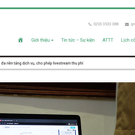
0203 3533 388
qn
Giới thiệu
Tin tức – Sự kiện
ATTT
Lịch c
 đa nền tảng dịch vụ, cho phép livestream thu phí