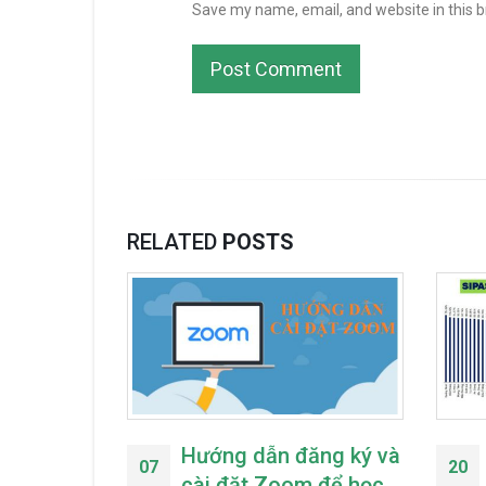
Save my name, email, and website in this 
RELATED
POSTS
g nhất,
toàn và
ụng có
u trữ điện
g Chính phủ
Hướng dẫn đăng ký và
07
20
tài liệu điện
cài đặt Zoom để học