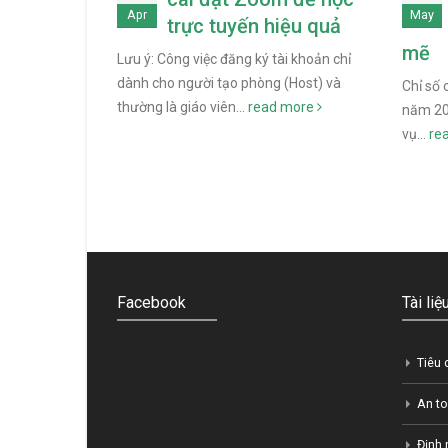
Apr
May
trực tuyến hiệu quả
mẽ
Lưu ý: Công việc đăng ký tài khoản chỉ
dành cho người tạo phòng (Host) và
Chỉ số 
thường là giáo viên...
read more
năm 201
vụ...
re
Facebook
Tài li
Tiêu 
An to
Định