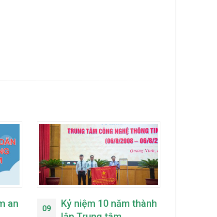
m an
Kỷ niệm 10 năm thành
Bộ 
09
29
lập Trung tâm
149