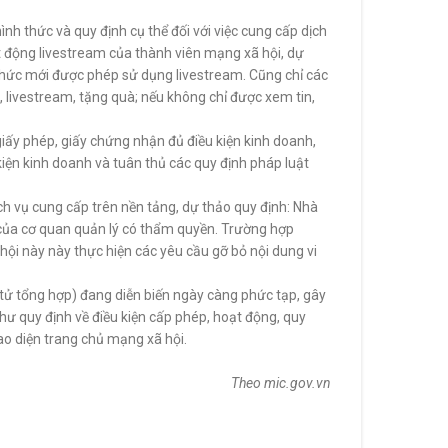
nh thức và quy định cụ thể đối với việc cung cấp dịch
t động livestream của thành viên mạng xã hội, dự
 thức mới được phép sử dụng livestream. Cũng chỉ các
n, livestream, tặng quà; nếu không chỉ được xem tin,
giấy phép, giấy chứng nhận đủ điều kiện kinh doanh,
iện kinh doanh và tuân thủ các quy định pháp luật
ch vụ cung cấp trên nền tảng, dự thảo quy định: Nhà
 của cơ quan quản lý có thẩm quyền. Trường hợp
ội này này thực hiện các yêu cầu gỡ bỏ nội dung vi
n tử tổng hợp) đang diễn biến ngày càng phức tạp, gây
hư quy định về điều kiện cấp phép, hoạt động, quy
ao diện trang chủ mạng xã hội.
Theo mic.gov.vn