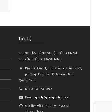
Liên hệ
TRUNG TÂM CÔNG NGHỆ THÔNG TIN VÀ
TRUYỀN THÔNG QUẢNG NINH
Địa chỉ:
Tầng 1, trụ sở Liên cơ quan số 2,
phường Hồng Hà, TP Hạ Long, tỉnh
Quảng Ninh
ĐT:
0203 3533 399
Email:
qnict@quangninh.gov.vn
Giờ làm việc:
7.30AM - 4:30PM
Thứ 2 - Thứ 6