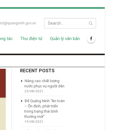
ict@quangninh.gov.vn
ông tác
Thư điện tử
Quản lý văn bản
RECENT POSTS
Nâng cao chất lượng
nước phục vụ người dân
23/08/2021
Để Quảng Ninh “An toàn
– Ổn định, phát triển
trong trạng thái bình
thường mới”
19/08/2021