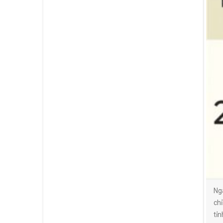
Ng
ch
tỉn