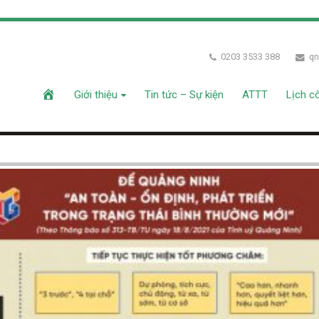
0203 3533 388
qn
Giới thiệu
Tin tức – Sự kiện
ATTT
Lịch c