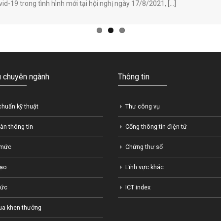
id-19 trong tình hình mới tại hội nghị ngày 17/8/2021, […]
ệu chuyên ngành
Thông tin
chuẩn kỹ thuật
Thư công vụ
àn thông tin
Cổng thông tin điện tử
 mức
Chứng thư số
tạo
Lĩnh vực khác
hức
ICT index
ua khen thưởng