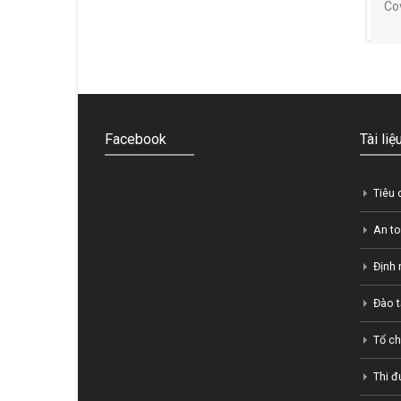
Cov
Facebook
Tài li
Tiêu 
An to
Định
Đào 
Tổ c
Thi đ