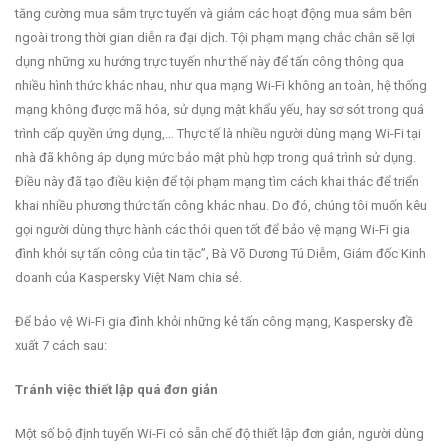
tăng cường mua sắm trực tuyến và giảm các hoạt động mua sắm bên
ngoài trong thời gian diễn ra đại dịch. Tội phạm mạng chắc chắn sẽ lợi
dụng những xu hướng trực tuyến như thế này để tấn công thông qua
nhiều hình thức khác nhau, như qua mạng Wi-Fi không an toàn, hệ thống
mạng không được mã hóa, sử dụng mật khẩu yếu, hay sơ sót trong quá
trình cấp quyền ứng dụng,… Thực tế là nhiều người dùng mạng Wi-Fi tại
nhà đã không áp dụng mức bảo mật phù hợp trong quá trình sử dụng.
Điều này đã tạo điều kiện để tội phạm mạng tìm cách khai thác để triển
khai nhiều phương thức tấn công khác nhau. Do đó, chúng tôi muốn kêu
gọi người dùng thực hành các thói quen tốt để bảo vệ mạng Wi-Fi gia
đình khỏi sự tấn công của tin tặc”, Bà Võ Dương Tú Diễm, Giám đốc Kinh
doanh của Kaspersky Việt Nam chia sẻ.
Để bảo vệ Wi-Fi gia đình khỏi những kẻ tấn công mạng, Kaspersky đề
xuất 7 cách sau:
Tránh việc thiết lập quá đơn giản
Một số bộ định tuyến Wi-Fi có sẵn chế độ thiết lập đơn giản, người dùng