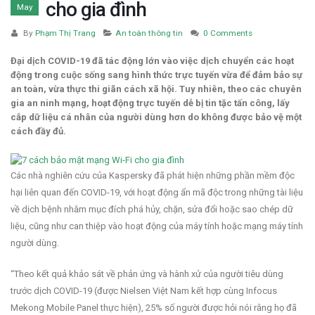
cho gia đình
May
By
Phạm Thị Trang
An toàn thông tin
0 Comments
Đại dịch COVID-19 đã tác động lớn vào việc dịch chuyển các hoạt
động trong cuộc sống sang hình thức trực tuyến vừa để đảm bảo sự
an toàn, vừa thực thi giãn cách xã hội. Tuy nhiên, theo các chuyên
gia an ninh mạng, hoạt động trực tuyến dễ bị tin tặc tấn công, lấy
cắp dữ liệu cá nhân của người dùng hơn do không được bảo vệ một
cách đầy đủ.
Các nhà nghiên cứu của Kaspersky đã phát hiện những phần mềm độc
hại liên quan đến COVID-19, với hoạt động ẩn mã độc trong những tài liệu
về dịch bệnh nhằm mục đích phá hủy, chặn, sửa đổi hoặc sao chép dữ
liệu, cũng như can thiệp vào hoạt động của máy tính hoặc mạng máy tính
người dùng.
“Theo kết quả khảo sát về phản ứng và hành xử của người tiêu dùng
trước dịch COVID-19 (được Nielsen Việt Nam kết hợp cùng Infocus
Mekong Mobile Panel thực hiện), 25% số người được hỏi nói rằng họ đã